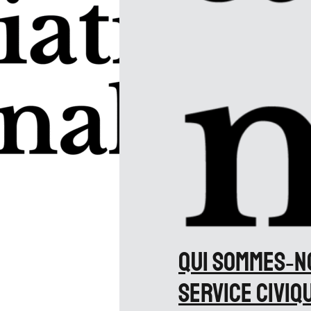
Qui sommes‑n
Service civiq