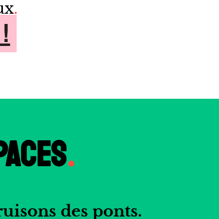
ux
.
!
PACES
.
ruisons des ponts.